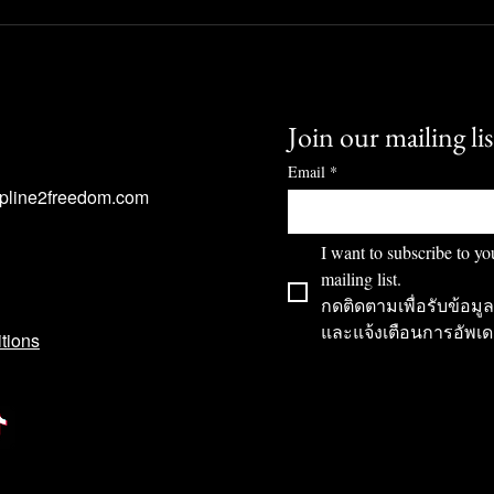
 วิธีรับมือกับพายุ
การเลือกโบรกเกอร์: วิธีดู "ตู้
ให้บ้าคลั่ง
เซฟ" ที่ปลอดภัยสำหรับเงินข
คุณ
Join our mailing lis
Email
*
ipline2freedom.com
I want to subscribe to you
mailing list. 
กดติดตามเพื่อรับข้อมูล
และแจ้งเตือนการอัพเ
tions