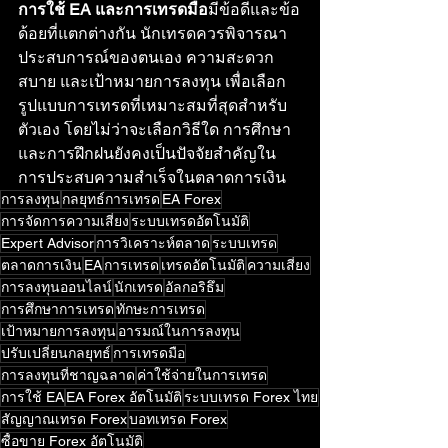
การใช้ EA และการเทรดมือ
มีข้อดีและข้อ
ด้อยที่แตกต่างกัน นักเทรดควรพิจารณา
ประสบการณ์ของตนเอง ความสะดวก
สบาย และเป้าหมายการลงทุน เพื่อเลือก
รูปแบบการเทรดที่เหมาะสมที่สุดสำหรับ
ตัวเอง โดยไม่ว่าจะเลือกวิธีใด การศึกษา
และการฝึกฝนยังคงเป็นปัจจัยสำคัญใน
การประสบความสำเร็จในตลาดการเงิน
การลงทุน
กลยุทธ์การเทรด
EA Forex
การจัดการความเสี่ยง
ระบบเทรดอัตโนมัติ
Expert Advisor
การวิเคราะห์ตลาด
ระบบเทรด
ตลาดการเงิน
EA
การเทรด
เทรดอัตโนมัติ
ความเสี่ยง
การลงทุนออนไลน์
นักเทรด
อัลกอริธึม
การศึกษาการเทรด
ทักษะการเทรด
เป้าหมายการลงทุน
อารมณ์ในการลงทุน
ปรับเปลี่ยนกลยุทธ์
การเทรดมือ
การลงทุนที่ชาญฉลาด
ค่าใช้จ่ายในการเทรด
การใช้ EA
EA Forex อัตโนมัติ
ระบบเทรด Forex ไทย
สัญญาณเทรด Forex
บอทเทรด Forex
ซื้อขาย Forex อัตโนมัติ