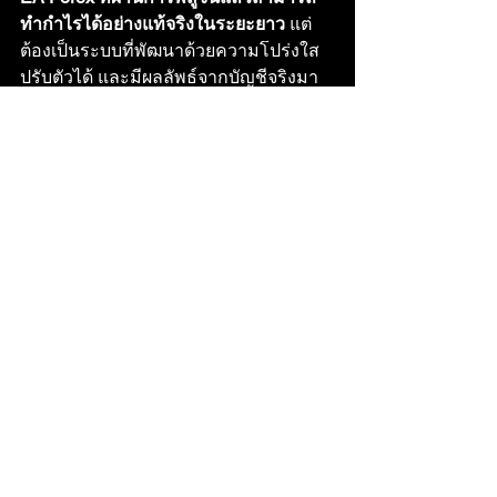
ทำกำไรได้อย่างแท้จริงในระยะยาว
 แต่
ต้องเป็นระบบที่พัฒนาด้วยความโปร่งใส 
ปรับตัวได้ และมีผลลัพธ์จากบัญชีจริงมา
ยืนยัน การที่เรานำ EA ออกมาจำหน่าย 
เป็นการสร้างโอกาสทางธุรกิจที่ยอดเยี่ยม
และเป็นการแบ่งปันเครื่องมือทำกำไรให้
กับนักลงทุนทั่วโลก
พร้อมเริ่มต้นใช้งานระบบเทรดที่พิสูจน์
แล้วหรือยัง?
ทดลอง Copy Trade EA ของเรา เพื่อดู
กลยุทธ์การทำงานจริงได้ที่
:
 [
Signalstart
หรือ 
MQL5
]
การลงทุน
กลยุทธ์การเทรด
Forex
EA Forex
MetaTrader 4
MetaTrader 5
Expert Advisor
เทรดอัตโนมัติ
โบรกเกอร์ Forex
MQL5
หุ่นยนต์เทรด
การสร้างรายได้
การบริหารเงิน
Backtesting
สเปรด
ค่าคอมมิชชั่น
ความเสี่ยง Forex
กำไร Forex
Myfxbook
Tick Data
โรบอทเทรด
Signalstart