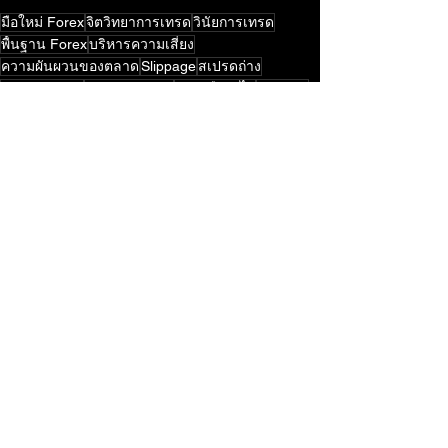
มือใหม่ Forex
จิตวิทยาการเทรด
วินัยการเทรด
พื้นฐาน Forex
บริหารความเสี่ยง
ความผันผวนของตลาด
Slippage
สเปรดถ่าง
เทรดช่วงข่าว
Forex Factory
NFP คืออะไร
ข่าวแดง
Non-Farm Payrolls
วิเคราะห์ปัจจัยพื้นฐาน
การจ้างงานสหรัฐฯ
ข่าวเศรษฐกิจ
ปฏิทินเศรษฐกิจ
Economic Calendar
ศูนย์การเรียนรู้
ดูทั้งหมด
โพสต์ล่าสุด