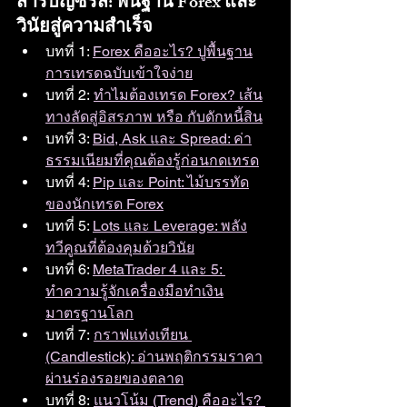
สารบัญซีรีส์: พื้นฐาน Forex และ
วินัยสู่ความสำเร็จ
บทที่ 1: 
Forex คืออะไร? ปูพื้นฐาน
การเทรดฉบับเข้าใจง่าย
บทที่ 2: 
ทำไมต้องเทรด Forex? เส้น
ทางลัดสู่อิสรภาพ หรือ กับดักหนี้สิน
บทที่ 3: 
Bid, Ask และ Spread: ค่า
ธรรมเนียมที่คุณต้องรู้ก่อนกดเทรด
บทที่ 4: 
Pip และ Point: ไม้บรรทัด
ของนักเทรด Forex
บทที่ 5: 
Lots และ Leverage: พลัง
ทวีคูณที่ต้องคุมด้วยวินัย
บทที่ 6: 
MetaTrader 4 และ 5: 
ทำความรู้จักเครื่องมือทำเงิน
มาตรฐานโลก
บทที่ 7: 
กราฟแท่งเทียน 
(Candlestick): อ่านพฤติกรรมราคา
ผ่านร่องรอยของตลาด
บทที่ 8: 
แนวโน้ม (Trend) คืออะไร? 