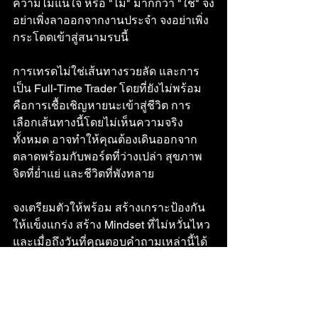
ความไม่แน่ใจ หรือ "ไม่" มากกว่า "ใช่" จง
อย่าเพิ่งลาออกจากงานประจำ จงอย่าเพิ่ง
กระโดดเข้าสู่สนามรบนี้
การเทรดไม่ใช่เส้นทางรวยลัด และการ
เป็น Full-Time Trader โดยที่ยังไม่พร้อม 
คือการเชื้อเชิญหายนะเข้าสู่ชีวิต การ
เลือกเส้นทางนี้โดยไม่เห็นความจริง
ทั้งหมด อาจทำให้คุณต้องเดินออกจาก
ตลาดพร้อมกับพอร์ตที่ว่างเปล่า สุขภาพ
จิตที่ย่ำแย่ และชีวิตที่พังทลาย
จงเตรียมตัวให้พร้อม สร้างเกราะป้องกัน
ให้แข็งแกร่ง สร้าง Mindset ที่ไม่หวั่นไหว 
และเมื่อถึงวันที่คุณตอบคำถามเหล่านี้ได้
อย่างมั่นใจแล้ว วันนั้นแหละคือวันที่คุณ
พร้อมจะเผชิญหน้ากับการเป็น Full-Time 
Trader อย่างแท้จริง ไม่ใช่ในฐานะผู้หนี
ปัญหา แต่ในฐานะนักรบผู้ชาญฉลาดที่