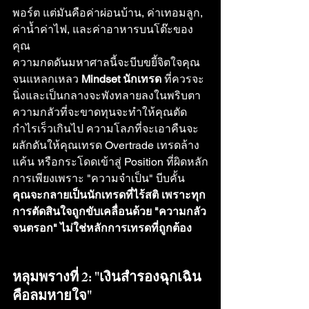
พอร์ต แต่มันคือค่าผ่อนบ้าน, ค่าเทอมลูก, 
ค่าน้ำค่าไฟ, และค่าอาหารบนโต๊ะของ
คุณ
ความกดดันมหาศาลนี้จะบีบขยี้จิตใจคุณ
จนแหลกเหลว 
Mindset นักเทรด
 ที่ควรจะ
นิ่งและเป็นกลางจะพังทลายลงในพริบตา 
ความกลัวที่จะขาดทุนจะทำให้คุณตัด
กำไรเร็วเกินไป ความโลภที่จะเอาคืนจะ
ผลักดันให้คุณเทรด Overtrade เทรดล้าง
แค้น หรือกระโดดเข้าสู่ Position ที่ผิดหลัก
การเพียงเพราะ "ความจำเป็น" บีบคั้น
คุณจะกลายเป็นนักเทรดที่ไร้สติ เพราะทุก
การตัดสินใจถูกขับเคลื่อนด้วย "ความกลัว
จนตรอก" ไม่ใช่หลักการเทรดที่ถูกต้อง
หลุมพรางที่ 2: "เงินสำรองฉุกเฉิน
คือลมหายใจ"