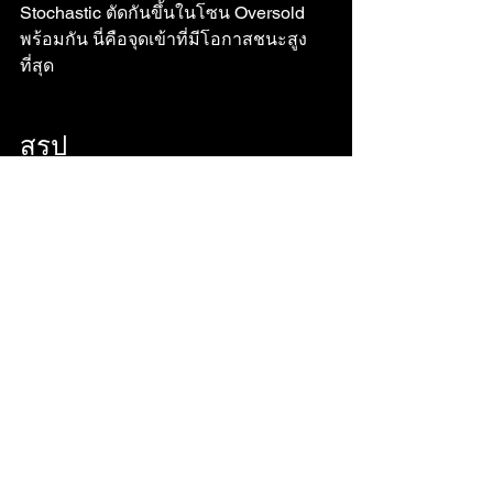
Stochastic ตัดกันขึ้นในโซน Oversold 
พร้อมกัน นี่คือจุดเข้าที่มีโอกาสชนะสูง
ที่สุด
สรุป
Indicator เป็นเพียงเครื่องมือช่วยตัดสินใจ 
ไม่ใช่สูตรโกงที่จะชนะทุกครั้ง สิ่งสำคัญ
คือการฝึกฝนจนชำนาญและใช้ร่วมกับ
การบริหารจัดการเงิน (
Money 
Management
) ที่ดีครับ
มือใหม่ Forex
ตลาดการเงิน
Moving Average
สอนเทรด Forex
วิเคราะห์กราฟเทคนิค
RSI Divergence
เทคนิคปั้นพอร์ต
Bollinger Bands Strategy
วิธีใช้ Stochastic
ระบบเทรดทำกำไร
EMA Cross
สัญญาณซื้อขาย Forex
Indicator Forex
พื้นฐานเทรดเดอร์
วิธีใช้ MACD
ศูนย์การเรียนรู้