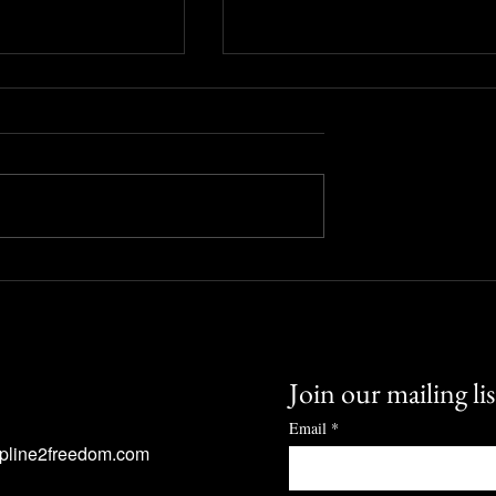
 วิธีรับมือกับพายุ
การเลือกโบรกเกอร์: วิธีดู "ตู้
ให้บ้าคลั่ง
เซฟ" ที่ปลอดภัยสำหรับเงินข
คุณ
Join our mailing lis
Email
*
ipline2freedom.com